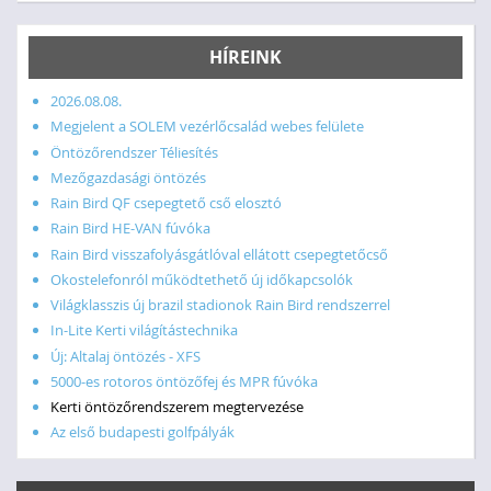
HÍREINK
2026.08.08.
Megjelent a SOLEM vezérlőcsalád webes felülete
Öntözőrendszer Téliesítés
Mezőgazdasági öntözés
Rain Bird QF csepegtető cső elosztó
Rain Bird HE-VAN fúvóka
Rain Bird visszafolyásgátlóval ellátott csepegtetőcső
Okostelefonról működtethető új időkapcsolók
Világklasszis új brazil stadionok Rain Bird rendszerrel
In-Lite Kerti világítástechnika
Új: Altalaj öntözés - XFS
5000-es rotoros öntözőfej és MPR fúvóka
Kerti öntözőrendszerem megtervezése
Az első budapesti golfpályák