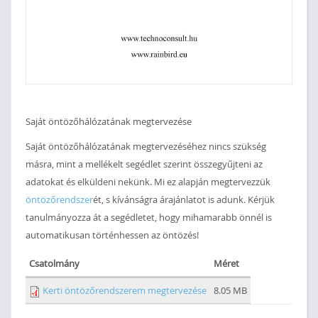
Saját öntözőhálózatának megtervezése
Saját öntözőhálózatának megtervezéséhez nincs szükség
másra, mint a mellékelt segédlet szerint összegyűjteni az
adatokat és elküldeni nekünk. Mi ez alapján megtervezzük
öntözőrendszer
ét, s kívánságra árajánlatot is adunk. Kérjük
tanulmányozza át a segédletet, hogy mihamarabb önnél is
automatikusan történhessen az öntözés!
Csatolmány
Méret
Kerti öntözőrendszerem megtervezése
8.05 MB