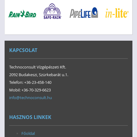
KAPCSOLAT
Technoconsult Vízgépészeti Kft.
2092 Budakeszi, Szürkebarát u.1.
Telefon: +36-23-458-140
Mobil: +36-70-329-6623
info@technoconsult.hu
HASZNOS LINKEK
Főoldal