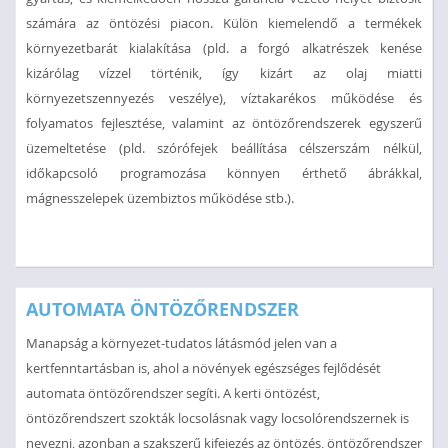
számára az öntözési piacon. Külön kiemelendő a termékek
környezetbarát kialakítása (pld. a forgó alkatrészek kenése
kizárólag vízzel történik, így kizárt az olaj miatti
környezetszennyezés veszélye), víztakarékos működése és
folyamatos fejlesztése, valamint az öntözőrendszerek egyszerű
üzemeltetése (pld. szórófejek beállítása célszerszám nélkül,
időkapcsoló programozása könnyen érthető ábrákkal,
mágnesszelepek üzembiztos működése stb.).
AUTOMATA ÖNTÖZŐRENDSZER
Manapság a környezet-tudatos látásmód jelen van a
kertfenntartásban is, ahol a növények egészséges fejlődését
automata öntözőrendszer segíti. A kerti öntözést,
öntözőrendszert szokták locsolásnak vagy locsolórendszernek is
nevezni, azonban a szakszerű kifejezés az öntözés, öntözőrendszer