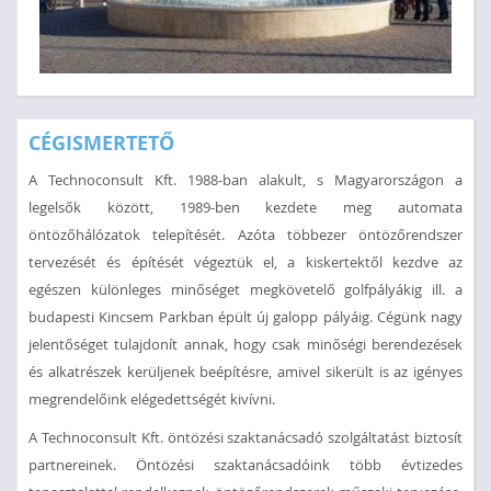
Siklós
CÉGISMERTETŐ
Szökőkutak
A Technoconsult Kft. 1988-ban alakult, s Magyarországon a
legelsők között, 1989-ben kezdete meg automata
öntözőhálózatok telepítését. Azóta többezer öntözőrendszer
tervezését és építését végeztük el, a kiskertektől kezdve az
egészen különleges minőséget megkövetelő golfpályákig ill. a
budapesti Kincsem Parkban épült új galopp pályáig. Cégünk nagy
jelentőséget tulajdonít annak, hogy csak minőségi berendezések
és alkatrészek kerüljenek beépítésre, amivel sikerült is az igényes
megrendelőink elégedettségét kivívni.
A Technoconsult Kft. öntözési szaktanácsadó szolgáltatást biztosít
partnereinek. Öntözési szaktanácsadóink több évtizedes