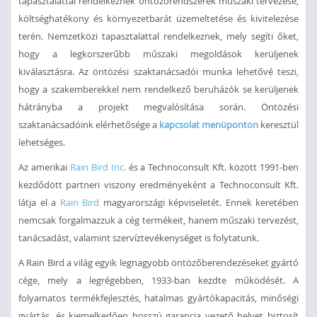
tapasztalattal rendelkeznek öntözőrendszerek műszaki tervezése,
költséghatékony és környezetbarát üzemeltetése és kivitelezése
terén. Nemzetközi tapasztalattal rendelkeznek, mely segíti őket,
hogy a legkorszerűbb műszaki megoldások kerüljenek
kiválasztásra. Az öntözési szaktanácsadói munka lehetővé teszi,
hogy a szakemberekkel nem rendelkező beruházók se kerüljenek
hátrányba a projekt megvalósítása során. Öntözési
szaktanácsadóink elérhetősége a
kapcsolat menüponton
keresztül
lehetséges.
Az amerikai
Rain Bird Inc.
és a Technoconsult Kft. között 1991-ben
kezdődött partneri viszony eredményeként a Technoconsult Kft.
látja el a
Rain Bird
magyarországi képviseletét. Ennek keretében
nemcsak forgalmazzuk a cég termékeit, hanem műszaki tervezést,
tanácsadást, valamint szervíztevékenységet is folytatunk.
A Rain Bird a világ egyik legnagyobb öntözőberendezéseket gyártó
cége, mely a legrégebben, 1933-ban kezdte működését. A
folyamatos termékfejlesztés, hatalmas gyártókapacitás, minőségi
gyártás, és kiemelkedően hosszú garancia vezető helyet biztosít