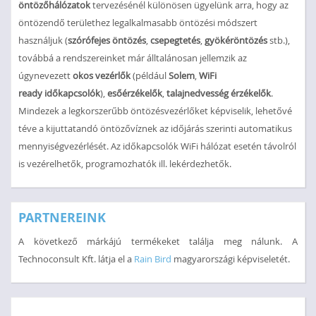
öntözőhálózatok
tervezésénél különösen ügyelünk arra, hogy az
öntözendő területhez legalkalmasabb öntözési módszert
használjuk (
szórófejes öntözés
,
csepegtetés
,
gyökéröntözés
stb.),
továbbá a rendszereinket már álltalánosan jellemzik az
úgynevezett
okos vezérlők
(például
Solem
,
WiFi
ready
időkapcsolók
),
esőérzékelők
,
talajnedvesség érzékelők
.
Mindezek a legkorszerűbb öntözésvezérlőket képviselik, lehetővé
téve a kijuttatandó öntözővíznek az időjárás szerinti automatikus
mennyiségvezérlését. Az időkapcsolók WiFi hálózat esetén távolról
is vezérelhetők, programozhatók ill. lekérdezhetők.
PARTNEREINK
A következő márkájú termékeket találja meg nálunk. A
Technoconsult Kft. látja el a
Rain Bird
magyarországi képviseletét.