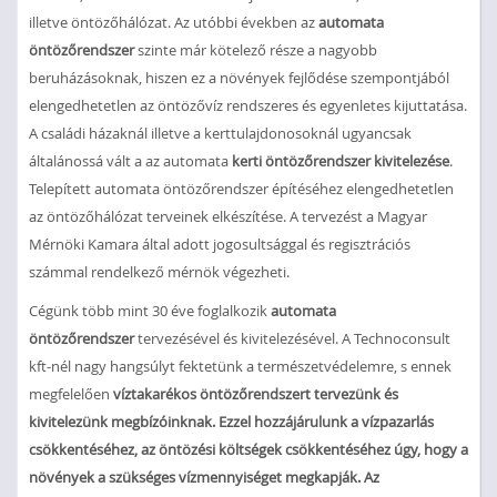
illetve öntözőhálózat. Az utóbbi években az
automata
öntözőrendszer
szinte már kötelező része a nagyobb
beruházásoknak, hiszen ez a növények fejlődése szempontjából
elengedhetetlen az öntözővíz rendszeres és egyenletes kijuttatása.
A családi házaknál illetve a kerttulajdonosoknál ugyancsak
általánossá vált a az automata
kerti öntözőrendszer kivitelezése
.
Telepített automata öntözőrendszer építéséhez elengedhetetlen
az öntözőhálózat terveinek elkészítése. A tervezést a Magyar
Mérnöki Kamara által adott jogosultsággal és regisztrációs
számmal rendelkező mérnök végezheti.
Cégünk több mint 30 éve foglalkozik
automata
öntözőrendszer
tervezésével és kivitelezésével. A Technoconsult
kft-nél nagy hangsúlyt fektetünk a természetvédelemre, s ennek
megfelelően
víztakarékos öntözőrendszert tervezünk és
kivitelezünk megbízóinknak. Ezzel hozzájárulunk a vízpazarlás
csökkentéséhez, az öntözési költségek csökkentéséhez úgy, hogy a
növények a szükséges vízmennyiséget megkapják. Az