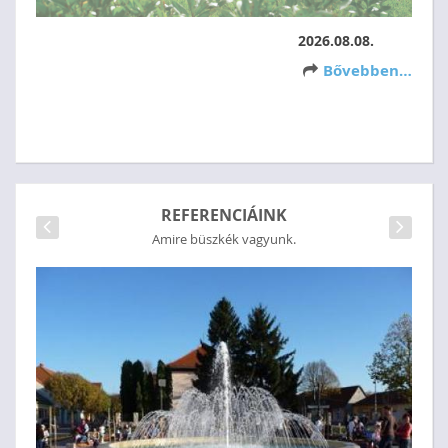
2026.08.08.
Bővebben…
M
F
z
A 
a
kö
REFERENCIÁINK
ho
Amire büszkék vagyunk.
ön
sz
ko