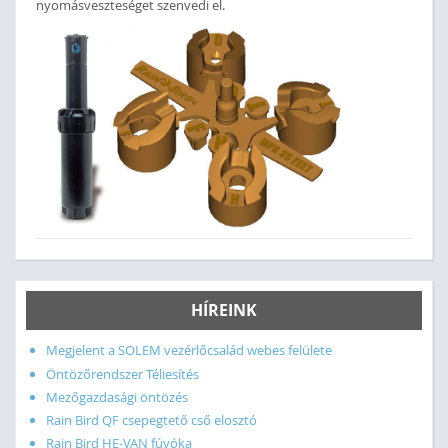
nyomásveszteséget szenvedi el.
HÍREINK
Megjelent a SOLEM vezérlőcsalád webes felülete
Öntözőrendszer Téliesítés
Mezőgazdasági öntözés
Rain Bird QF csepegtető cső elosztó
Rain Bird HE-VAN fúvóka