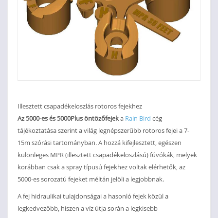
Illesztett csapadékeloszlás rotoros fejekhez
Az 5000-es és 5000Plus öntözőfejek
a
Rain Bird
cég
tájékoztatása szerint a világ legnépszerűbb rotoros fejei a 7-
15m szórási tartományban. A hozzá kifejlesztett, egészen
különleges MPR (illesztett csapadékeloszlású) fúvókák, melyek
korábban csak a spray típusú fejekhez voltak elérhetők, az
5000-es sorozatú fejeket méltán jelöli a legjobbnak.
A fej hidraulikai tulajdonságai a hasonló fejek közül a
legkedvezőbb, hiszen a víz útja során a legkisebb