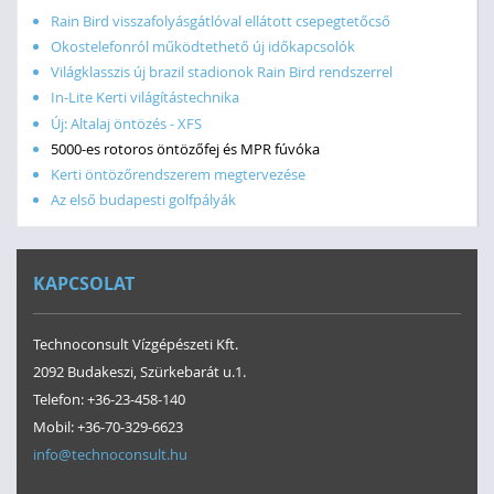
Rain Bird visszafolyásgátlóval ellátott csepegtetőcső
Okostelefonról működtethető új időkapcsolók
Világklasszis új brazil stadionok Rain Bird rendszerrel
In-Lite Kerti világítástechnika
Új: Altalaj öntözés - XFS
5000-es rotoros öntözőfej és MPR fúvóka
Kerti öntözőrendszerem megtervezése
Az első budapesti golfpályák
KAPCSOLAT
Technoconsult Vízgépészeti Kft.
2092 Budakeszi, Szürkebarát u.1.
Telefon: +36-23-458-140
Mobil: +36-70-329-6623
info@technoconsult.hu