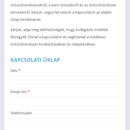
öntözőrendszerekről, a kerti öntözésről és az öntözőrendszer
tervezésről, kérjük, vegye fel velünk a kapcsolatot az alábbi
űrlap kitöltésével:
Kérjük, adja meg elérhetőségeit, hogy kollégáink mielőbb
felvegyék Önnel a kapcsolatot és segítsenek a tökéletes
öntözőrendszer kiválasztásában és telepítésében.
KAPCSOLATI ŰRLAP
Név
*
Email cím
*
Telefonszám