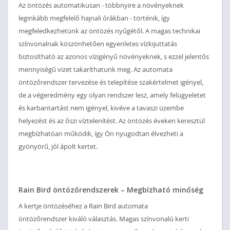
Az öntözés automatikusan - többnyire a növényeknek
leginkább megfelelő hajnali órákban - történik, így
megfeledkezhetünk az öntözés nyűgétől. A magas technikai
színvonalnak köszönhetően egyenletes vízkijuttatás
biztosítható az azonos vízigényű növényeknek, s ezzel jelentős
mennyiségű vizet takaríthatunk meg. Az automata
öntözőrendszer tervezése és telepítése szakértelmet igényel,
de a végeredmény egy olyan rendszer lesz, amely felügyeletet
és karbantartást nem igényel, kivéve a tavaszi üzembe
helyezést és az őszi víztelenítést. Az öntözés éveken keresztül
megbízhatóan működik, így Ön nyugodtan élvezheti a
gyönyörű, jól ápolt kertet.
Rain Bird öntözőrendszerek – Megbízható minőség
A kertje öntözéséhez a Rain Bird automata
öntözőrendszer kiváló választás. Magas színvonalú kerti