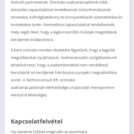
biztosít partnereinek. Öntözési szaktanácsadóink több
évtizedes tapasztalattal rendelkeznek öntözőrendszerek
tervezése, költséghatékony és környezetbarát üzemeltetése és
kivitelezése terén. Nemzetközi tapasztalattal rendelkeznek,
mely segíti őket, hogy a legkorszerűbb műszaki megoldások
kerüljenek kiválasztásra.
A kerti öntözés minden részletére figyelünk, hogy a legjobb
megoldásokat nyújthassuk. Szaktanácsadói szolgáltatásunk
lehetővé teszi, hogy a szakemberekkel nem rendelkező
beruházók se kerüljenek hátrányba a projekt megvalósítása
során. A Technoconsult Kft. öntözési
szaktanácsadóinak elérhetősége a kapcsolat menüponton
keresztül lehetséges.
Kapcsolatfelvétel
Ha szeretne többet megtudni az automata