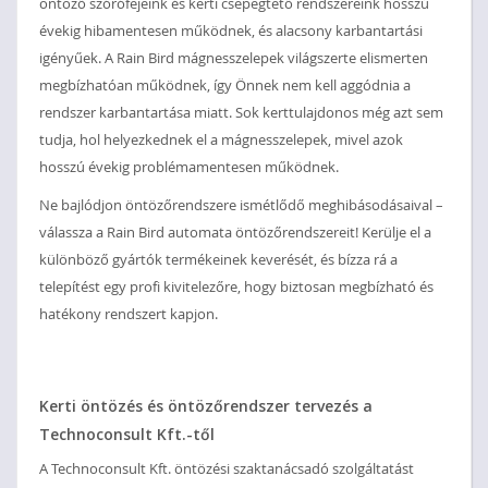
öntöző szórófejeink és kerti csepegtető rendszereink hosszú
évekig hibamentesen működnek, és alacsony karbantartási
igényűek. A Rain Bird mágnesszelepek világszerte elismerten
megbízhatóan működnek, így Önnek nem kell aggódnia a
rendszer karbantartása miatt. Sok kerttulajdonos még azt sem
tudja, hol helyezkednek el a mágnesszelepek, mivel azok
hosszú évekig problémamentesen működnek.
Ne bajlódjon öntözőrendszere ismétlődő meghibásodásaival –
válassza a Rain Bird automata öntözőrendszereit! Kerülje el a
különböző gyártók termékeinek keverését, és bízza rá a
telepítést egy profi kivitelezőre, hogy biztosan megbízható és
hatékony rendszert kapjon.
Kerti öntözés és öntözőrendszer tervezés a
Technoconsult Kft.-től
A Technoconsult Kft. öntözési szaktanácsadó szolgáltatást