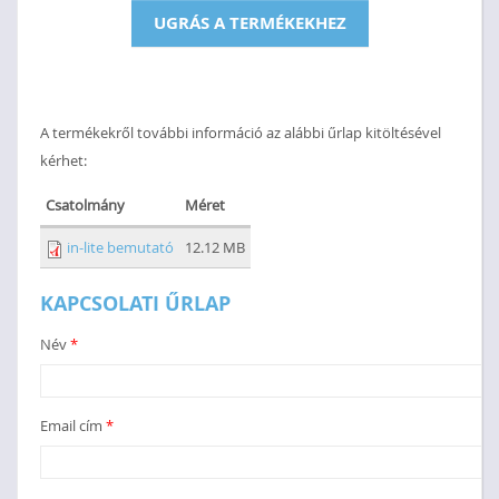
UGRÁS A TERMÉKEKHEZ
A termékekről további információ az alábbi űrlap kitöltésével
kérhet:
Csatolmány
Méret
in-lite bemutató
12.12 MB
KAPCSOLATI ŰRLAP
Név
*
Email cím
*