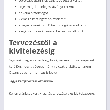
sötétedés után is élvezhetővé teszi a kertet
teljesen új, különleges látványt teremt
növeli a biztonságot
kiemeli a kert legszebb részleteit
energiatakarékos LED technológiával működik
elegánsabbá és értékesebbé teszi az otthont
Tervezéstől a
kivitelezésig
Segítünk megtervezni, hogy hová, milyen típusú lámpatest
kerüljön, hogy a végeredmény ne csak praktikus, hanem
látványos és harmonikus is legyen.
Tegye kertjét este is élménnyé!
Kérjen ajánlatot kerti világítás tervezésére és kivitelezésére.