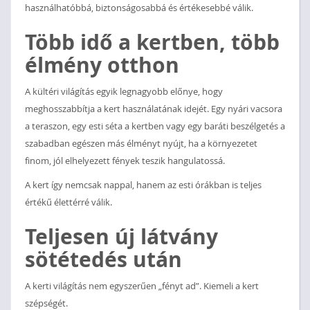
használhatóbbá, biztonságosabbá és értékesebbé válik.
Több idő a kertben, több
élmény otthon
A kültéri világítás egyik legnagyobb előnye, hogy
meghosszabbítja a kert használatának idejét. Egy nyári vacsora
a teraszon, egy esti séta a kertben vagy egy baráti beszélgetés a
szabadban egészen más élményt nyújt, ha a környezetet
finom, jól elhelyezett fények teszik hangulatossá.
A kert így nemcsak nappal, hanem az esti órákban is teljes
értékű élettérré válik.
Teljesen új látvány
sötétedés után
A kerti világítás nem egyszerűen „fényt ad”. Kiemeli a kert
szépségét.