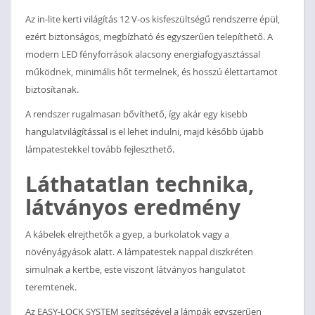
Az in-lite kerti világítás 12 V-os kisfeszültségű rendszerre épül,
ezért biztonságos, megbízható és egyszerűen telepíthető. A
modern LED fényforrások alacsony energiafogyasztással
működnek, minimális hőt termelnek, és hosszú élettartamot
biztosítanak.
A rendszer rugalmasan bővíthető, így akár egy kisebb
hangulatvilágítással is el lehet indulni, majd később újabb
lámpatestekkel tovább fejleszthető.
Láthatatlan technika,
látványos eredmény
A kábelek elrejthetők a gyep, a burkolatok vagy a
növényágyások alatt. A lámpatestek nappal diszkréten
simulnak a kertbe, este viszont látványos hangulatot
teremtenek.
Az EASY-LOCK SYSTEM segítségével a lámpák egyszerűen