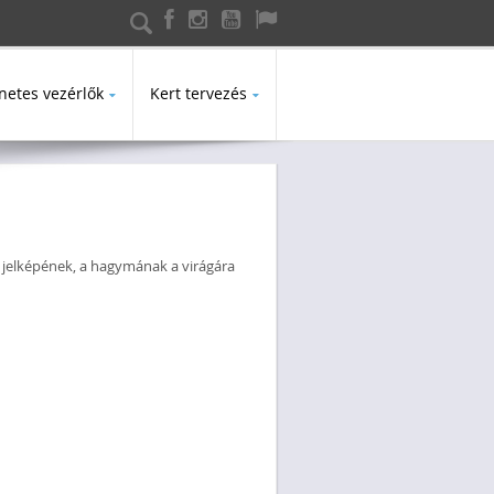
s űrlap
netes vezérlők
Kert tervezés
s jelképének, a hagymának a virágára