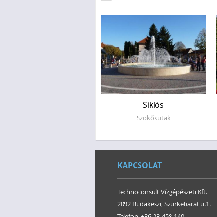
Kaposvár
Siklós
Szökőkutak
Szökőkutak
KAPCSOLAT
Technoconsult Vízgépészeti Kft.
2092 Budakeszi, Szürkebarát u.1.
Telefon: +36-23-458-140