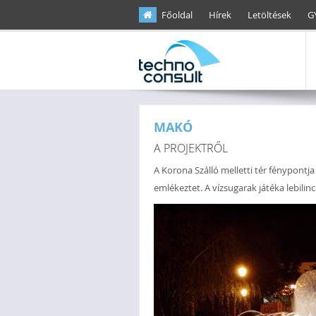
Ugrás a tartalomra
Főoldal
Hírek
Letöltések
G
MAKÓ
A PROJEKTRŐL
A Korona Szálló melletti tér fénypontj
emlékeztet. A vízsugarak játéka lebili