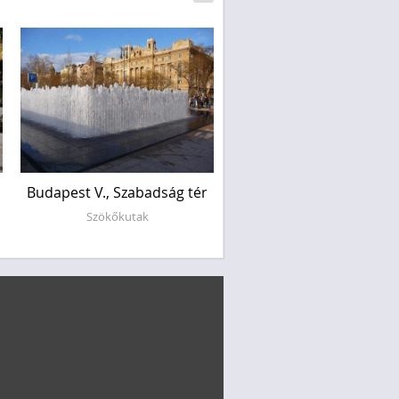
Budapest V., Szabadság tér
Makó
Szökőkutak
Szökőkutak