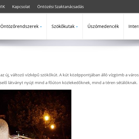
Keresés
YIK
Kapcsolat
Öntözési Szaktanácsadás
Keresé
Öntözőrendszerek
Szökőkutak
Úszómedencék
Inter
a az új, változó vízképű szökőkút. A kút középpontjában álló vízgömb a váro
ncselő látványt nyújt mind a főúton közlekedőknek, mind a téren sétálóknak.