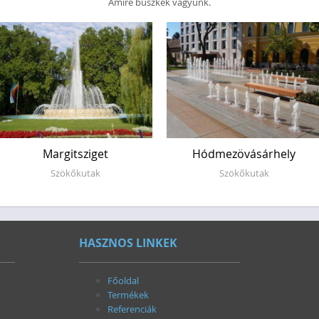
Amire büszkék vagyunk.
Margitsziget
Hódmezövásárhely
Szökőkutak
Szökőkutak
HASZNOS LINKEK
Főoldal
Termékek
Referenciák